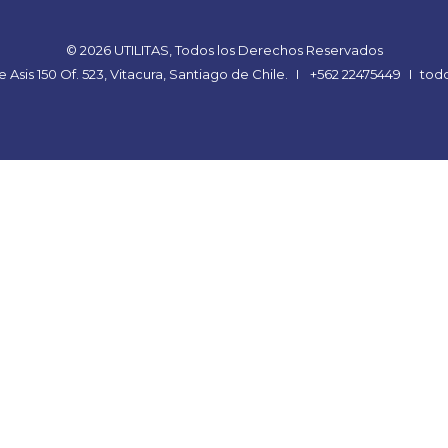
© 2026 UTILITAS, Todos los Derechos Reservados
Asis 150 Of. 523, Vitacura, Santiago de Chile.
I
+562 22475449
I
todo