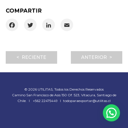
COMPARTIR
Facebook
Twitter
LinkedIn
Email
< RECIENTE
ANTERIOR >
© 2026 UTILITAS, Todos los Derechos Reservados
Camino San Francisco de Asis 150 Of. 523, Vitacura, Santiago de
Chile.
I
+562 22475449
I
todoparaexportar@utilitas.cl