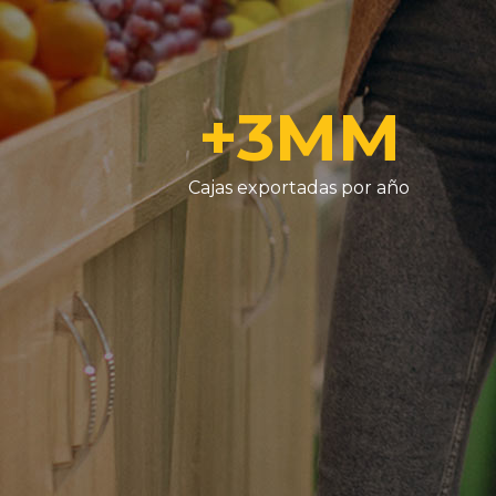
+
3
MM
Cajas exportadas por año