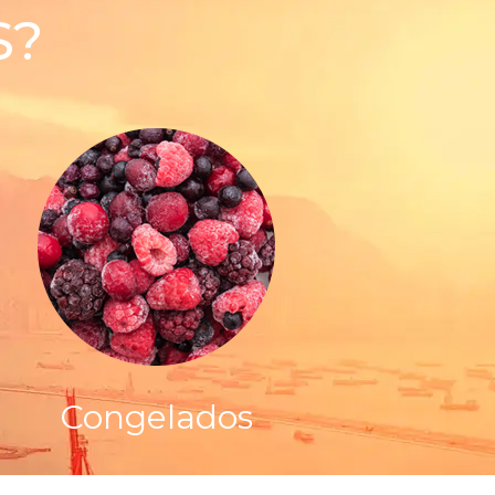
S?
Congelados