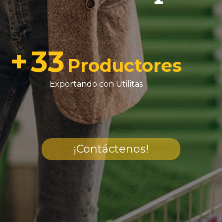
+
33
Productores
Exportando con Utilitas
¡Contáctenos!