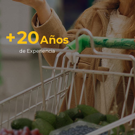
+
20
Años
de Experiencia