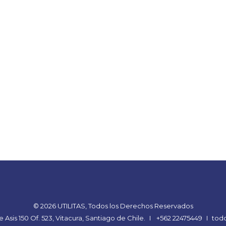
© 2026 UTILITAS, Todos los Derechos Reservados
Asis 150 Of. 523, Vitacura, Santiago de Chile.
I
+562 22475449
I
todo