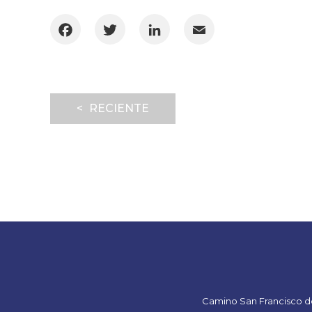
Facebook
Twitter
LinkedIn
Email
< RECIENTE
Camino San Francisco de 