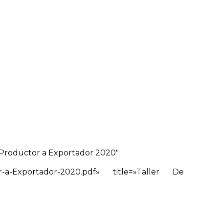
MENU
e Productor a Exportador 2020″
tor-a-Exportador-2020.pdf» title=»Taller De