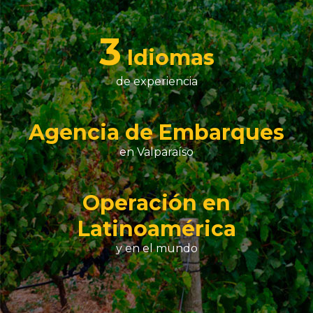
4
Idiomas
de experiencia
Agencia de Embarques
en Valparaíso
Operación en
Latinoamérica
y en el mundo