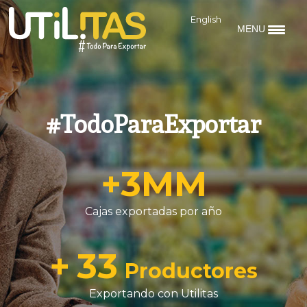
English
MENU
#TodoParaExportar
+
3
MM
Cajas exportadas por año
+
33
Productores
Exportando con Utilitas